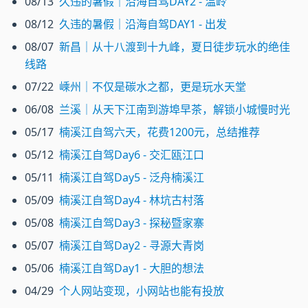
08/13
久违的暑假｜沿海自驾DAY2 - 温岭
08/12
久违的暑假｜沿海自驾DAY1 - 出发
08/07
新昌｜从十八渡到十九峰，夏日徒步玩水的绝佳
线路
07/22
嵊州｜不仅是碳水之都，更是玩水天堂
06/08
兰溪｜从天下江南到游埠早茶，解锁小城慢时光
05/17
楠溪江自驾六天，花费1200元，总结推荐
05/12
楠溪江自驾Day6 - 交汇瓯江口
05/11
楠溪江自驾Day5 - 泛舟楠溪江
05/09
楠溪江自驾Day4 - 林坑古村落
05/08
楠溪江自驾Day3 - 探秘暨家寨
05/07
楠溪江自驾Day2 - 寻源大青岗
05/06
楠溪江自驾Day1 - 大胆的想法
04/29
个人网站变现，小网站也能有投放