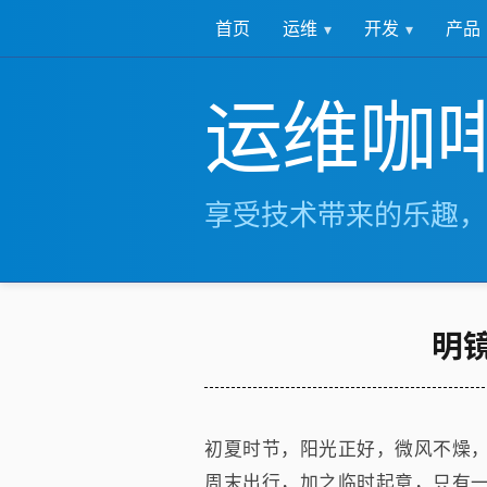
运维
开发
产品
首页
运维咖
享受技术带来的乐趣，
明
初夏时节，阳光正好，微风不燥
周末出行，加之临时起意，只有