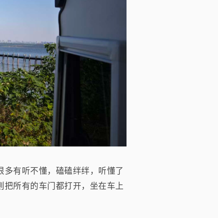
很多有听不懂，磕磕绊绊，听懂了
则把所有的车门都打开，坐在车上