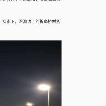
上搜索下，澄湖边上的
长牵桥村
紧