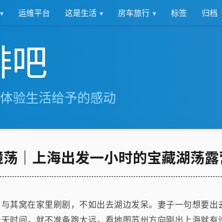
这是生活
房车旅行
运维平台
标签
归档
啡吧
体验生活给予的感动
镜荡｜上海出发一小时的宝藏湖荡露
，与其窝在家里刷剧，不如出去湖边发呆。妻子一句想要出
一天时间，就不准备跑太远，看地图苏州方向刚出上海就有