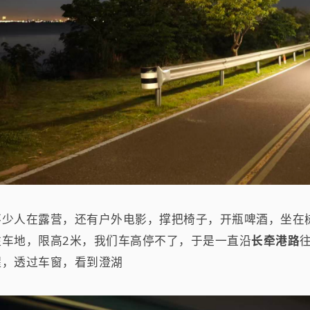
不少人在露营，还有户外电影，撑把椅子，开瓶啤酒，坐在
车地，限高2米，我们车高停不了，于是一直沿
长牵港路
醒，透过车窗，看到澄湖