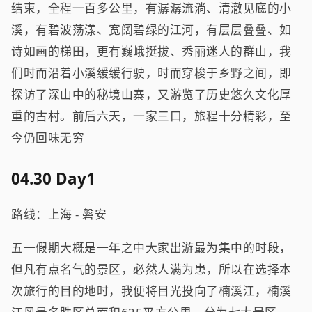
结束，全程一百多公里，有潺潺流淌、清澈见底的小
溪，有碧波荡漾、宽阔碧绿的江河，有层层叠叠、如
诗如画的梯田，更有巍峨挺拔、秀丽迷人的群山，我
们时而沿着小溪缓缓行驶，时而穿梭于乡野之间，即
探访了深山中的秘境山寨，又游览了历史悠久文化厚
重的古村。前后六天，一家三口，旅程十分精彩，至
今仍回味无穷
04.30 Day1
路线：上海 - 磐安
五一假期大概是一年之中大家出游最为集中的时段，
但凡有点名气的景区，必然人满为患，所以在选择本
次旅行的目的地时，我便将目光投向了楠溪江，楠溪