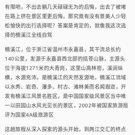
有限吧，不出去躺几天碌碌无为的后悔，出去了被堵
在路上挤在景区里更后悔。那究竟有没有景美人少轻
松愉快的出行选择呢？答案是肯定的，就像我这次选
择的楠溪江全线自驾
楠溪江，位于浙江省温州市永嘉县，其干流总长约
140公里，发源于永嘉县西北部的括苍山脉，主源头
位于海拔1271米的大青岗，这里山高林密，溪涧纵
横，水源充沛，是楠溪江的天然发源地。楠溪江流域
以水秀、岩奇、瀑多、村古、滩林美而名闻遐迩，开
发有楠溪江风景名胜区，是中国国家级风景区当中唯
一以田园山水风光见长的景区，2002年被国家旅游局
评为国家4A级旅游区
这趟旅程从深入探索的源头开始，到两江交汇的终点