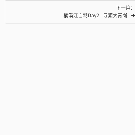
下一篇
楠溪江自驾Day2 - 寻源大青岗