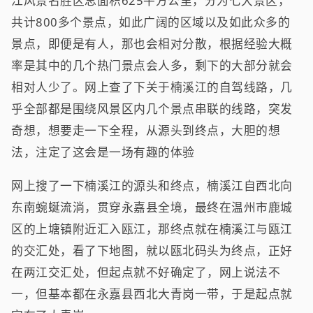
江风景名胜区总面积625平方公里，分为七大景区，
共计800多个景点，如此广阔的区域以及如此众多的
景点，即便是有人，那也会相对分散，根据经验大概
率是其中的几个热门景点会人多，剩下的大部分就会
相对人少了。网上查了下关于楠溪江的自驾线路，几
乎全部都是围绕风景区内几个景点串联的线路，突发
奇想，想要走一下全程，从源头到终点，大胆的想
法，注定了这会是一场有趣的体验
网上搜了一下楠溪江的源头和终点，楠溪江自西北向
东南蜿蜒流淌，贯穿永嘉县全境，最终在温州市鹿城
区的上塘镇附近汇入瓯江，那终点就在楠溪江与瓯江
的交汇处，看了下地图，就以瓯北码头为终点，正好
在两江交汇处，但起点就不好确定了，网上说法不
一，但基本都在永嘉县西北大青岗一带，于是起点就