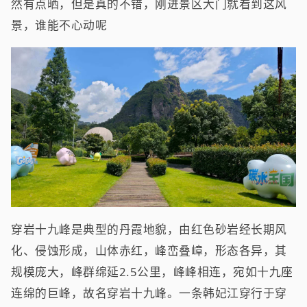
然有点晒，但是真的不错，刚进景区大门就看到这风
景，谁能不心动呢
穿岩十九峰是典型的丹霞地貌，由红色砂岩经长期风
化、侵蚀形成，山体赤红，峰峦叠嶂，形态各异，其
规模庞大，峰群绵延2.5公里，峰峰相连，宛如十九座
连绵的巨峰，故名穿岩十九峰。一条韩妃江穿行于穿