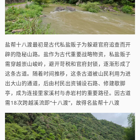
盐帮十八渡最初是古代私盐贩子为躲避官府追查而开
辟的隐秘山路。盐作为古代重要战略物资，私盐贩子
需穿越崇山峻岭，避开苛税和官府封锁，逐渐形成了
这条古道。随着时间推移，这条古道被山民利用为进
出大山的通道，后由村民出资铺设石路、修建歇脚
亭，成为连接里家溪村与赤岩村的重要路径。因古道
需18次跨越溪流即“十八渡”，故得名盐帮十八渡