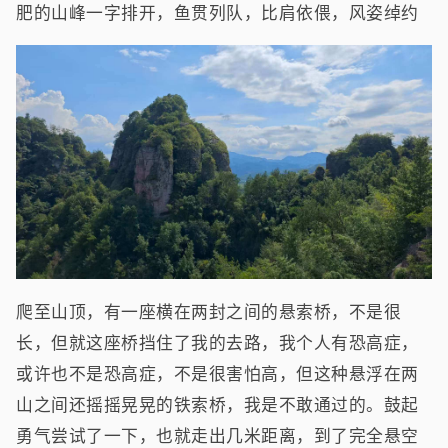
肥的山峰一字排开，鱼贯列队，比肩依偎，风姿绰约
爬至山顶，有一座横在两封之间的悬索桥，不是很
长，但就这座桥挡住了我的去路，我个人有恐高症，
或许也不是恐高症，不是很害怕高，但这种悬浮在两
山之间还摇摇晃晃的铁索桥，我是不敢通过的。鼓起
勇气尝试了一下，也就走出几米距离，到了完全悬空