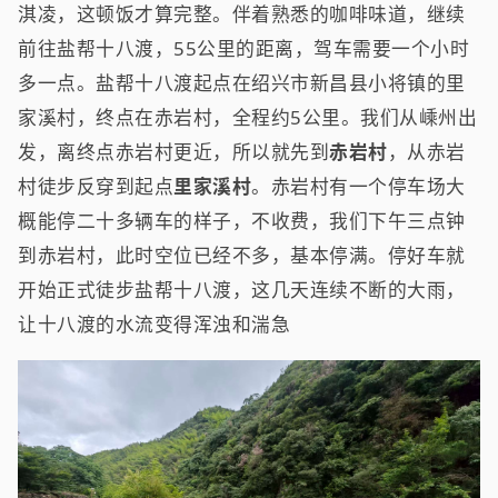
淇凌，这顿饭才算完整。伴着熟悉的咖啡味道，继续
前往盐帮十八渡，55公里的距离，驾车需要一个小时
多一点。盐帮十八渡起点在绍兴市新昌县小将镇的里
家溪村，终点在赤岩村，全程约5公里。我们从嵊州出
发，离终点赤岩村更近，所以就先到
赤岩村
，从赤岩
村徒步反穿到起点
里家溪村
。赤岩村有一个停车场大
概能停二十多辆车的样子，不收费，我们下午三点钟
到赤岩村，此时空位已经不多，基本停满。停好车就
开始正式徒步盐帮十八渡，这几天连续不断的大雨，
让十八渡的水流变得浑浊和湍急