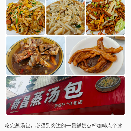
吃完蒸汤包，必须到旁边的一景鲜奶点杯咖啡点个冰