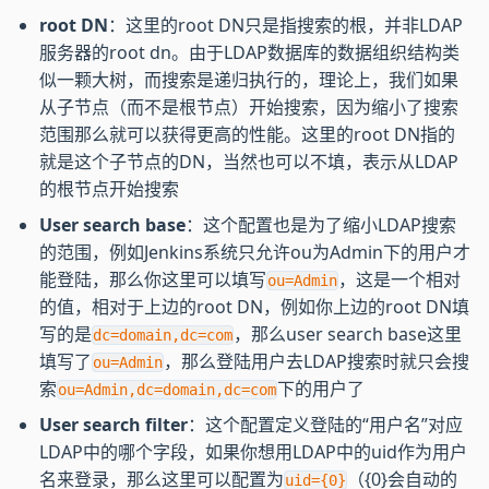
root DN
：这里的root DN只是指搜索的根，并非LDAP
服务器的root dn。由于LDAP数据库的数据组织结构类
似一颗大树，而搜索是递归执行的，理论上，我们如果
从子节点（而不是根节点）开始搜索，因为缩小了搜索
范围那么就可以获得更高的性能。这里的root DN指的
就是这个子节点的DN，当然也可以不填，表示从LDAP
的根节点开始搜索
User search base
：这个配置也是为了缩小LDAP搜索
的范围，例如Jenkins系统只允许ou为Admin下的用户才
能登陆，那么你这里可以填写
，这是一个相对
ou=Admin
的值，相对于上边的root DN，例如你上边的root DN填
写的是
，那么user search base这里
dc=domain,dc=com
填写了
，那么登陆用户去LDAP搜索时就只会搜
ou=Admin
索
下的用户了
ou=Admin,dc=domain,dc=com
User search filter
：这个配置定义登陆的“用户名”对应
LDAP中的哪个字段，如果你想用LDAP中的uid作为用户
名来登录，那么这里可以配置为
（{0}会自动的
uid={0}