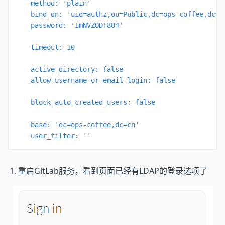
    method: 'plain'

    bind_dn: 'uid=authz,ou=Public,dc=ops-coffee,dc=cn
    password: 'ImNVZODT884'

    timeout: 10

    active_directory: false

    allow_username_or_email_login: false

    block_auto_created_users: false

    base: 'dc=ops-coffee,dc=cn'

    user_filter: ''
重启GitLab服务，看到页面已经有LDAP的登录选项了