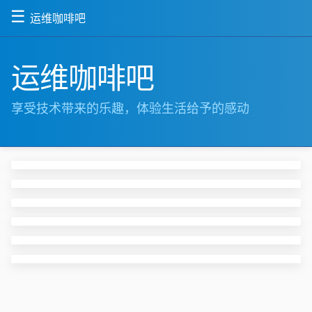
☰
运维咖啡吧
运维咖啡吧
享受技术带来的乐趣，体验生活给予的感动
十八渡
嵊州
新昌
平王线
雪花潭
四明山