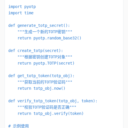
import pyotp

import time

def generate_totp_secret():

    """生成一个新的TOTP密钥"""

    return pyotp.random_base32()

def create_totp(secret):

    """根据密钥创建TOTP对象"""

    return pyotp.TOTP(secret)

def get_totp_token(totp_obj):

    """获取当前的TOTP验证码"""

    return totp_obj.now()

def verify_totp_token(totp_obj, token):

    """校验TOTP验证码是否正确"""

    return totp_obj.verify(token)

# 示例使用
