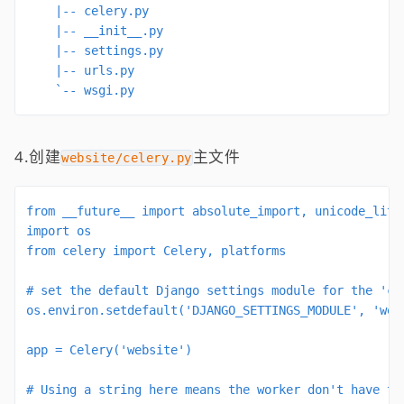
    |-- celery.py

    |-- __init__.py

    |-- settings.py

    |-- urls.py

    `-- wsgi.py
4.创建
主文件
website/celery.py
from __future__ import absolute_import, unicode_liter
import os

from celery import Celery, platforms

# set the default Django settings module for the 'cel
os.environ.setdefault('DJANGO_SETTINGS_MODULE', 'webs
app = Celery('website')

# Using a string here means the worker don't have to 