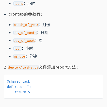
：小时
hours
crontab的参数有：
：月份
month_of_year
：日期
day_of_month
：周
day_of_week
：小时
hour
：分钟
minute
2.
文件添加report方法：
deploy/tasks.py
@shared_task

def report():

    return 5