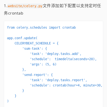
1.
文件添加如下配置以支持定时任
website/celery.py
务crontab
from celery.schedules import crontab

app.conf.update(

    CELERYBEAT_SCHEDULE = {

        'sum-task': {

            'task': 'deploy.tasks.add',

            'schedule':  timedelta(seconds=20),

            'args': (5, 6)

        },

        'send-report': {

            'task': 'deploy.tasks.report',

            'schedule': crontab(hour=4, minute=30, da
        }

    }

)