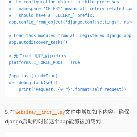
# the configuration object to child processes.

# - namespace='CELERY' means all celery-related confi
#   should have a `CELERY_` prefix.

app.config_from_object('django.conf:settings', namesp
# Load task modules from all registered Django app co
app.autodiscover_tasks()

# 允许root 用户运行celery

platforms.C_FORCE_ROOT = True

@app.task(bind=True)

def debug_task(self):

    print('Request: {0!r}'.format(self.request))
5.在
文件中增加如下内容，确保
website/__init__.py
django启动的时候这个app能够被加载到