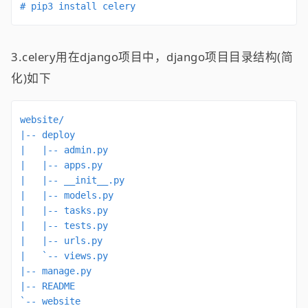
# pip3 install celery
3.celery用在django项目中，django项目目录结构(简
化)如下
website/

|-- deploy

|   |-- admin.py

|   |-- apps.py

|   |-- __init__.py

|   |-- models.py

|   |-- tasks.py

|   |-- tests.py

|   |-- urls.py

|   `-- views.py

|-- manage.py

|-- README

`-- website
