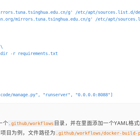
rrors.tuna.tsinghua.edu.cn/g' /etc/apt/sources.list.d/de
n.org/mirrors.tuna.tsinghua.edu.cn/g' /etc/apt/sources.l
\

dir -r requirements.txt

/code/manage.py", "runserver", "0.0.0.0:8088"]
一个
目录，并在里面添加一个YAML格式
.github/workflows
以我的项目为例，文件路径为
.github/workflows/docker-build-