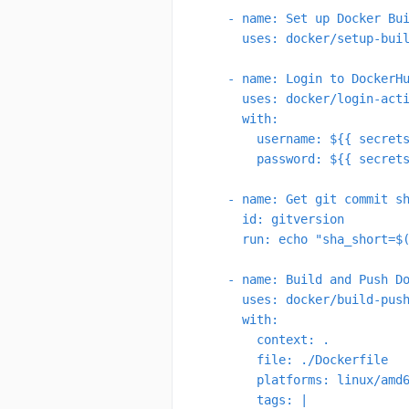
      - name: Set up Docker Bui
        uses: docker/setup-buil
      - name: Login to DockerHu
        uses: docker/login-acti
        with:

          username: ${{ secrets
          password: ${{ secrets
      - name: Get git commit sh
        id: gitversion

        run: echo "sha_short=$(
      - name: Build and Push Do
        uses: docker/build-push
        with:

          context: .

          file: ./Dockerfile

          platforms: linux/amd6
          tags: |
