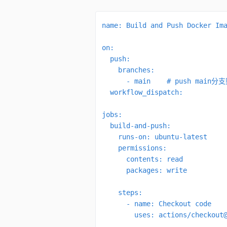
name: Build and Push Docker Ima
on:

  push:

    branches:

      - main    # push main分
  workflow_dispatch:

jobs:

  build-and-push:

    runs-on: ubuntu-latest

    permissions:

      contents: read

      packages: write

    steps:

      - name: Checkout code

        uses: actions/checkout@