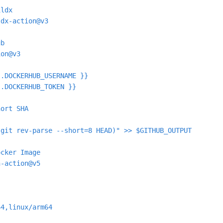
ldx

dx-action@v3

b

on@v3

.DOCKERHUB_USERNAME }}

.DOCKERHUB_TOKEN }}

ort SHA

git rev-parse --short=8 HEAD)" >> $GITHUB_OUTPUT

cker Image

-action@v5

4,linux/arm64
