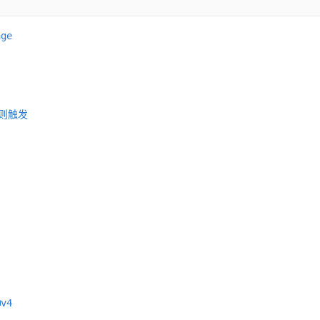
ge

支则触发

v4
