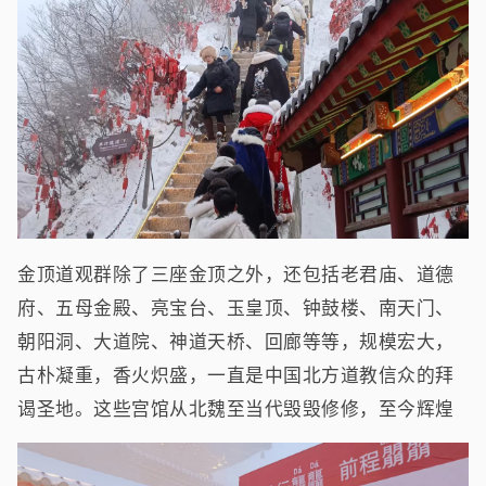
金顶道观群除了三座金顶之外，还包括老君庙、道德
府、五母金殿、亮宝台、玉皇顶、钟鼓楼、南天门、
朝阳洞、大道院、神道天桥、回廊等等，规模宏大，
古朴凝重，香火炽盛，一直是中国北方道教信众的拜
谒圣地。这些宫馆从北魏至当代毁毁修修，至今辉煌