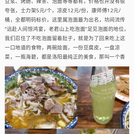
豆浆、烤肠、辣条、泡面等等都有，价格也并没有很
夸张，士力架5元/个，凉皮12元/份，康师傅12元/
桶，全都明码标价，这里属泡面最为出名，坊间流传
“远赴人间惊鸿宴，老君山上吃泡面”足见泡面的地位，
我们忍住了不吃泡面留着肚子，就是为了回来吃上这
一口地道的食物，两碗烩面，一份豆腐皮，一盘凉
菜，一瓶海碧，都是洛阳最纯正的美食，那叫一个香