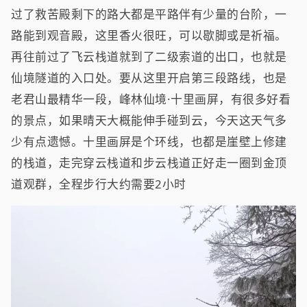
过了救苦殿剩下的路大都是平路伴有少量的台阶，一
路能到观音殿，这里香火很旺，可以歇脚或是祈福。
再往前过了飞云栈道就到了二级索道的出口，也就是
仙境隧道的入口处。要从这里开启第三段路线，也是
老君山最精华一段，峰林仙境·十里画屏，有很多好看
的景点，如果晴天大概能伸手碰到云，今天这天气多
少有点遗憾。十里画屏是个环线，也都是崖壁上修建
的栈道，走完穿云栈道和步云栈道正好走一圈到金顶
道观群，全程步行大约需要2小时