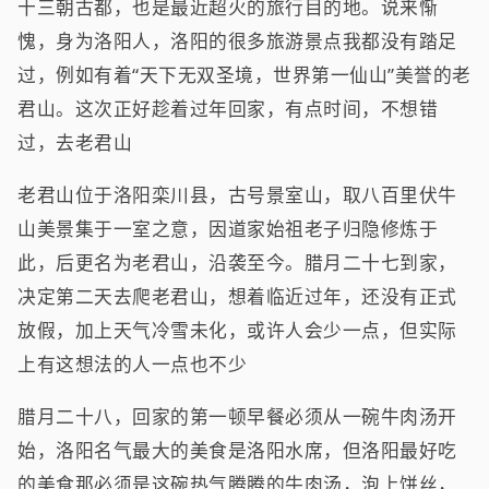
十三朝古都，也是最近超火的旅行目的地。说来惭
愧，身为洛阳人，洛阳的很多旅游景点我都没有踏足
过，例如有着“天下无双圣境，世界第一仙山”美誉的老
君山。这次正好趁着过年回家，有点时间，不想错
过，去老君山
老君山位于洛阳栾川县，古号景室山，取八百里伏牛
山美景集于一室之意，因道家始祖老子归隐修炼于
此，后更名为老君山，沿袭至今。腊月二十七到家，
决定第二天去爬老君山，想着临近过年，还没有正式
放假，加上天气冷雪未化，或许人会少一点，但实际
上有这想法的人一点也不少
腊月二十八，回家的第一顿早餐必须从一碗牛肉汤开
始，洛阳名气最大的美食是洛阳水席，但洛阳最好吃
的美食那必须是这碗热气腾腾的牛肉汤，泡上饼丝，