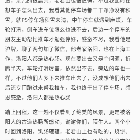
道，玩儿的很高兴，老君山也很值得，不过我此时在
想车子怎么出去，我看其他停车场都干干净净没有积
雪，就P5停车场积雪未清，中午停车就遇到麻烦，车
轮打滑，倒车进车位怎么也进不去，后边一个停车的
朋友主动帮忙推车才勉强停好，感激不尽，我看他是
沪牌，聊了两句加了微信，他老家洛阳，也在上海工
作，洛阳人都是热心肠。现在要出去又是个问题，折
腾半天，车轮打滑厉害，依然出不去，旁边的车也一
样，不过他们人多下来推车出去了，没成想他们出去
后还专门跑过来帮我推车，我也终于出了停车场，感
恩感激，洛阳人都是热心肠
踏上回程，这一趟不仅看到了绝美的风景，更是被洛
阳人的古道热肠所感动，谢谢你们，陌生人。两个小
时回到洛阳，饥肠辘辘，老君山上也有吃的，烧饼、